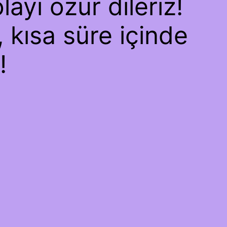
ayı özür dileriz!
, kısa süre içinde
!